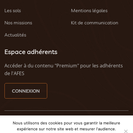
Les sols
Mentions légales
Nos missions
Kit de communication
Actualités
Espace adhérents
Accéder à du contenu "Premium" pour les adhérents
de l'AFES
CONNEXION
© 2023 AFES - Tous droits réservés - Une création
Tony
Nous utilisons des cookies pour vous garantir la meilleure
Oheix : Agence Web Caen
et
Weezy - Agence web à
expérience sur notre site web et mesurer l'audience.