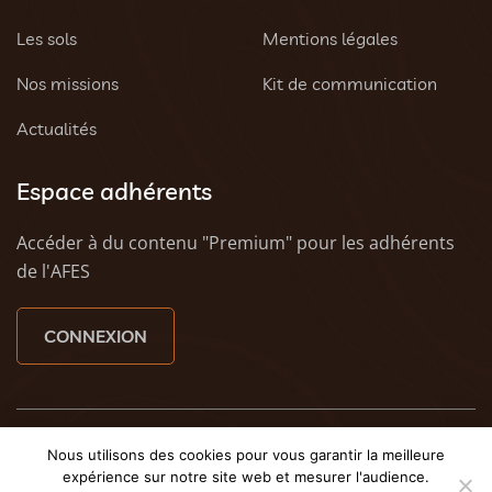
Les sols
Mentions légales
Nos missions
Kit de communication
Actualités
Espace adhérents
Accéder à du contenu "Premium" pour les adhérents
de l'AFES
CONNEXION
© 2023 AFES - Tous droits réservés - Une création
Tony
Nous utilisons des cookies pour vous garantir la meilleure
Oheix : Agence Web Caen
et
Weezy - Agence web à
expérience sur notre site web et mesurer l'audience.