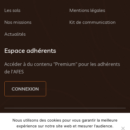
Les sols
Mentions légales
Nos missions
Kit de communication
Actualités
Espace adhérents
Accéder à du contenu "Premium" pour les adhérents
de l'AFES
CONNEXION
© 2023 AFES - Tous droits réservés - Une création
Tony
Nous utilisons des cookies pour vous garantir la meilleure
Oheix : Agence Web Caen
et
Weezy - Agence web à
expérience sur notre site web et mesurer l'audience.