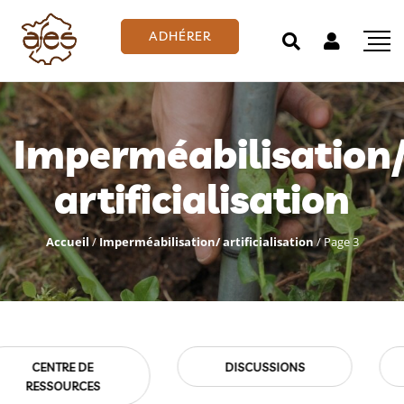
ADHÉRER
Imperméabilisation
artificialisation
Accueil
/
Imperméabilisation/ artificialisation
/
Page 3
EMPLOIS
EVÉNEMENTS