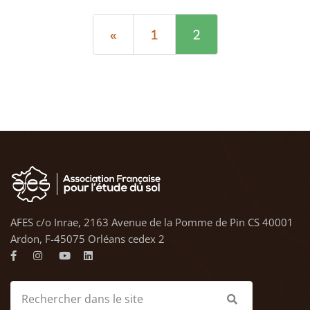
«
1
2
AFES c/o Inrae, 2163 Avenue de la Pomme de Pin CS 40001
Ardon, F-45075 Orléans cedex 2