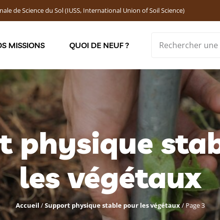
nale de Science du Sol (IUSS, International Union of Soil Science)
S MISSIONS
QUOI DE NEUF ?
Soutenir les jeunes chercheur·ses : Bourses DEMOLON
t physique stab
les végétaux
Accueil
/
Support physique stable pour les végétaux
/
Page 3