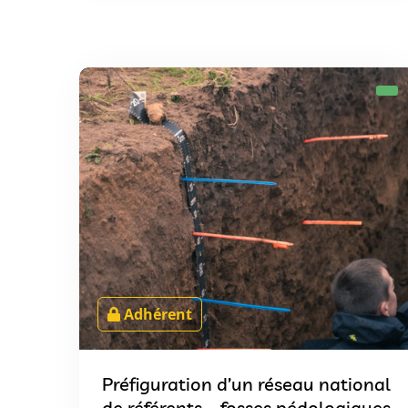
Adhérent
Préfiguration d’un réseau national
de référents – fosses pédologiques