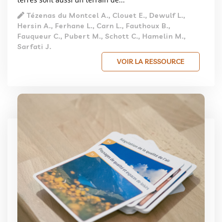
Tézenas du Montcel A., Clouet E., Dewulf L.,
Hersin A., Ferhane L., Carn L., Fauthoux B.,
Fauqueur C., Pubert M., Schott C., Hamelin M.,
Sarfati J.
VOIR LA RESSOURCE