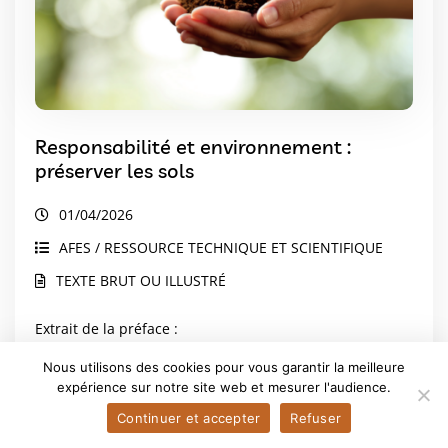
Responsabilité et environnement :
préserver les sols
01/04/2026
AFES / RESSOURCE TECHNIQUE ET SCIENTIFIQUE
TEXTE BRUT OU ILLUSTRÉ
Extrait de la préface :
Le sol est le fondement de notre identité et de notre
Nous utilisons des cookies pour vous garantir la meilleure
rapport à la réalité. Ne dit-on pas « avoir les pieds sur
expérience sur notre site web et mesurer l'audience.
terre » ? Tout ce que nous faisons est fait sur le sol ou à
Continuer et accepter
Refuser
partir du sol. Il est aussi, depuis toujours, une