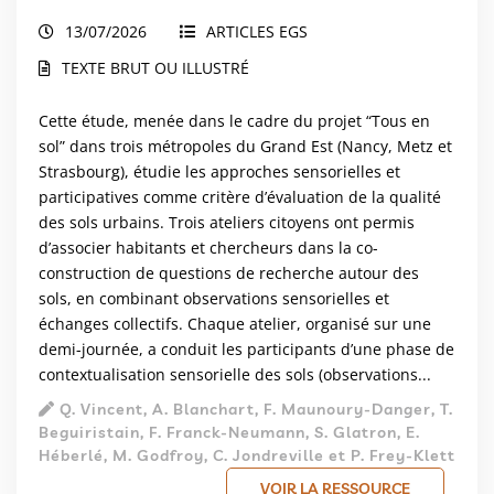
la qualité des sols urbains dans trois
13/07/2026
ARTICLES EGS
métropoles du Grand Est
TEXTE BRUT OU ILLUSTRÉ
Cette étude, menée dans le cadre du projet “Tous en
sol” dans trois métropoles du Grand Est (Nancy, Metz et
Strasbourg), étudie les approches sensorielles et
participatives comme critère d’évaluation de la qualité
des sols urbains. Trois ateliers citoyens ont permis
d’associer habitants et chercheurs dans la co-
construction de questions de recherche autour des
sols, en combinant observations sensorielles et
échanges collectifs. Chaque atelier, organisé sur une
demi-journée, a conduit les participants d’une phase de
contextualisation sensorielle des sols (observations...
Q. Vincent, A. Blanchart, F. Maunoury-Danger, T.
Beguiristain, F. Franck-Neumann, S. Glatron, E.
Héberlé, M. Godfroy, C. Jondreville et P. Frey-Klett
VOIR LA RESSOURCE