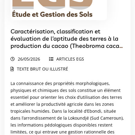
Caractérisation, classification et
évaluation de l’aptitude des terres à la
production du cacao (Theobroma cacao
L.), palmier à huile (Elaeis guineensis
26/05/2026
ARTICLES EGS
Jacq.) et bananier plantain (Musa spp.)
dans l’arrondissement de la Lokoundjé,
TEXTE BRUT OU ILLUSTRÉ
Cas d’Ebondi
La connaissance des propriétés morphologiques,
physiques et chimiques des sols constitue un élément
essentiel pour orienter les choix d’utilisation des terres
et améliorer la productivité agricole dans les zones
tropicales humides. Dans la localité d’Ebondi, située
dans l’arrondissement de la Lokoundjé (Sud Cameroun),
les informations pédologiques disponibles restent
limitées, ce qui entrave une gestion rationnelle des