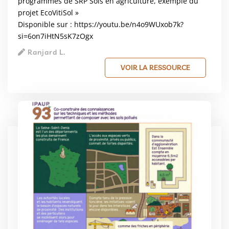
programmes de SRP Sols en agriculture, exemple du
projet EcoVitiSol »
Disponible sur :
https://youtu.be/n4o9WUxob7k?
si=6on7iHtN5sK7zOgx
Ranjard L.
VOIR LA RESSOURCE