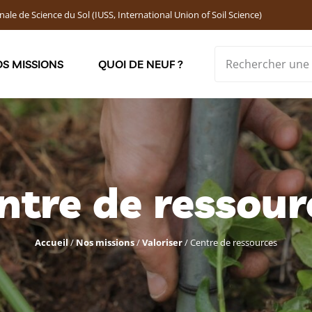
nale de Science du Sol (IUSS, International Union of Soil Science)
S MISSIONS
QUOI DE NEUF ?
Soutenir les jeunes chercheur·ses : Bourses DEMOLON
ntre de ressour
Accueil
/
Nos missions
/
Valoriser
/
Centre de ressources