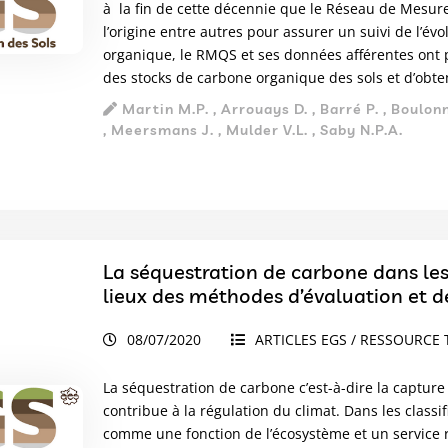
à la fin de cette décennie que le Réseau de Mesure
l’origine entre autres pour assurer un suivi de l’év
organique, le RMQS et ses données afférentes ont
des stocks de carbone organique des sols et d’obten
Martin M.P. , Arrouays D. , Barré P. , Boulonne 
, Meersmans J. , Mulder V.L. , Saby N.P.A.
La séquestration de carbone dans les s
lieux des méthodes d’évaluation et de
08/07/2020
ARTICLES EGS / RESSOURCE 
La séquestration de carbone c’est-à-dire la captur
contribue à la régulation du climat. Dans les classifi
comme une fonction de l’écosystème et un service 