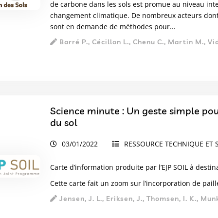
de carbone dans les sols est promue au niveau inte
changement climatique. De nombreux acteurs dont les 
sont en demande de méthodes pour...
Barré P., Cécillon L., Chenu C., Martin M., Vi
Science minute : Un geste simple po
du sol
03/01/2022
RESSOURCE TECHNIQUE ET S
Carte d’information produite par l’EJP SOIL à destin
Cette carte fait un zoom sur l’incorporation de pail
Jensen, J. L., Eriksen, J., Thomsen, I. K., Mun