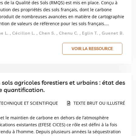
s de la Qualité des Sols (RMQS) est mis en place. Conçu à
olution des propriétés des sols français, dont le carbone
 produit de nombreuses avancées en matière de cartographie
tion de valeurs de référence pour les sols français....
L. , Cécillon L. , Chen S. , Chenu C. , Eglin T. , Guenet B.
VOIR LA RESSOURCE
ols agricoles forestiers et urbains : état des
 quantification.
TECHNIQUE ET SCIENTIFIQUE
TEXTE BRUT OU ILLUSTRÉ
e et le maintien de carbone en dehors de l’atmosphère
cations existantes (EFESE CICES) ce rôle est défini à la fois
rendu à l’homme. Depuis plusieurs années la séquestration