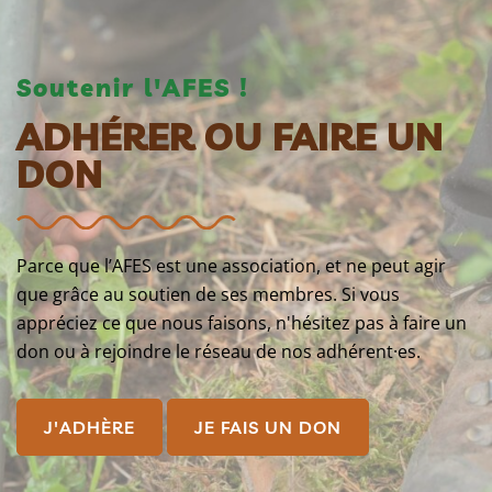
Soutenir l'AFES !
ADHÉRER OU FAIRE UN
DON
Parce que l’AFES est une association, et ne peut agir
que grâce au soutien de ses membres. Si vous
appréciez ce que nous faisons, n'hésitez pas à faire un
don ou à rejoindre le réseau de nos adhérent·es.
J'ADHÈRE
JE FAIS UN DON