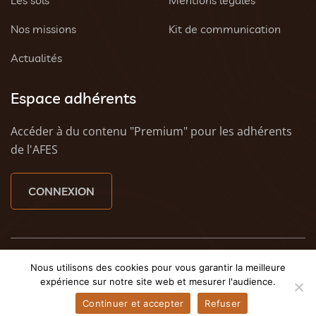
Nos missions
Kit de communication
Actualités
Espace adhérents
Accéder à du contenu "Premium" pour les adhérents
de l'AFES
CONNEXION
© 2023 AFES - Tous droits réservés - Une création
Tony
Nous utilisons des cookies pour vous garantir la meilleure
Oheix : Agence Web Caen
et
Weezy - Agence web à
expérience sur notre site web et mesurer l'audience.
Caen
Continuer et accepter
Refuser