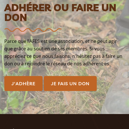
ADHÉRER OU FAIRE UN
DON
Parce que l’AFES est une association, et ne peut agir
que grâce au soutien de ses membres. Si vous
appréciez ce que nous faisons, n'hésitez pas à faire un
don ou à rejoindre le réseau de nos adhérent·es.
J'ADHÈRE
JE FAIS UN DON