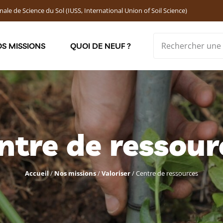
nale de Science du Sol (IUSS, International Union of Soil Science)
S MISSIONS
QUOI DE NEUF ?
Soutenir les jeunes chercheur·ses : Bourses DEMOLON
ntre de ressour
Accueil
/
Nos missions
/
Valoriser
/
Centre de ressources