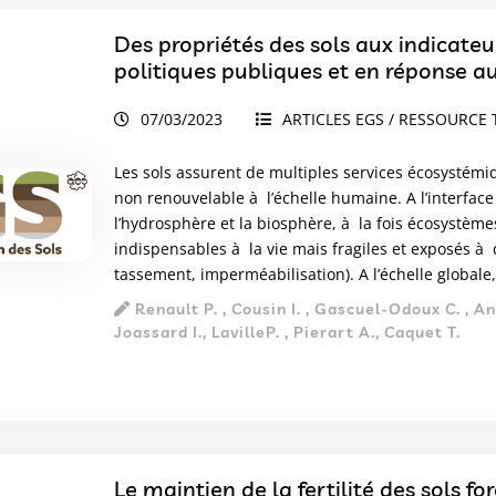
Des propriétés des sols aux indicateur
politiques publiques et en réponse au
07/03/2023
ARTICLES EGS / RESSOURCE 
Les sols assurent de multiples services écosystémiq
non renouvelable à l’échelle humaine. A l’interfac
l’hydrosphère et la biosphère, à la fois écosystème
indispensables à la vie mais fragiles et exposés à 
tassement, imperméabilisation). A l’échelle globale
Renault P. , Cousin I. , Gascuel-Odoux C. , Ant
Joassard I., LavilleP. , Pierart A., Caquet T.
Le maintien de la fertilité des sols fo