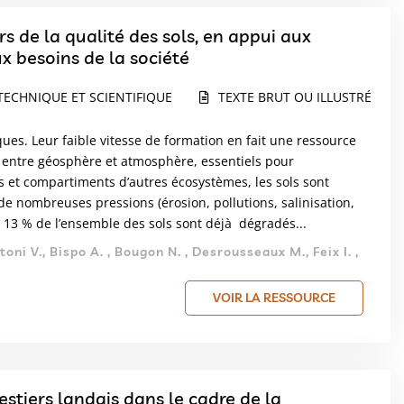
s de la qualité des sols, en appui aux
x besoins de la société
TECHNIQUE ET SCIENTIFIQUE
TEXTE BRUT OU ILLUSTRÉ
ues. Leur faible vitesse de formation en fait une ressource
e entre géosphère et atmosphère, essentiels pour
s et compartiments d’autres écosystèmes, les sols sont
de nombreuses pressions (érosion, pollutions, salinisation,
, 13 % de l’ensemble des sols sont déjà dégradés...
oni V., Bispo A. , Bougon N. , Desrousseaux M., Feix I. ,
VOIR LA RESSOURCE
restiers landais dans le cadre de la