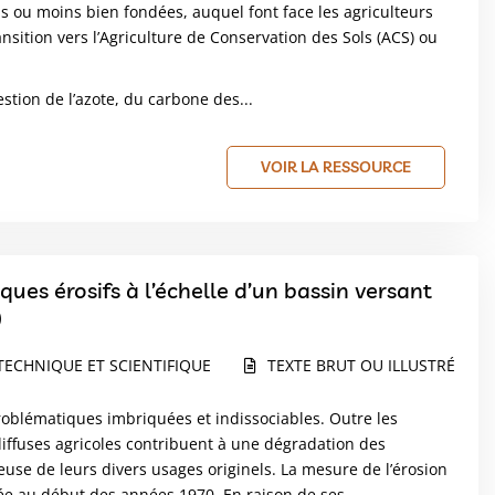
us ou moins bien fondées, auquel font face les agriculteurs
nsition vers l’Agriculture de Conservation des Sols (ACS) ou
estion de l’azote, du carbone des...
VOIR LA RESSOURCE
ques érosifs à l’échelle d’un bassin versant
)
TECHNIQUE ET SCIENTIFIQUE
TEXTE BRUT OU ILLUSTRÉ
 problématiques imbriquées et indissociables. Outre les
 diffuses agricoles contribuent à une dégradation des
use de leurs divers usages originels. La mesure de l’érosion
tiée au début des années 1970. En raison de ses