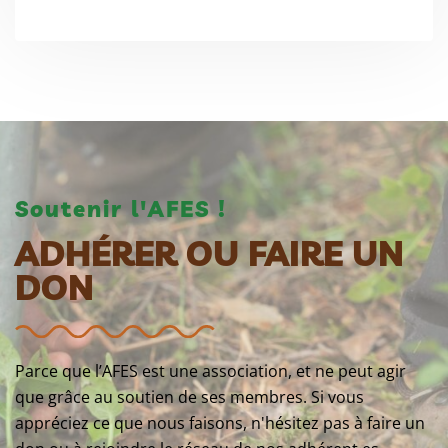
Soutenir l'AFES !
ADHÉRER OU FAIRE UN
DON
Parce que l’AFES est une association, et ne peut agir
que grâce au soutien de ses membres. Si vous
appréciez ce que nous faisons, n'hésitez pas à faire un