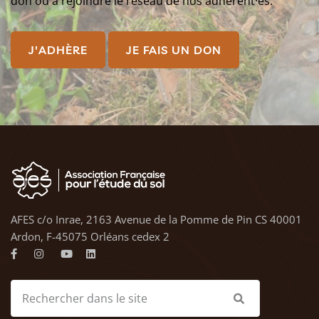
don ou à rejoindre le réseau de nos adhérent·es.
J'ADHÈRE
JE FAIS UN DON
AFES c/o Inrae, 2163 Avenue de la Pomme de Pin CS 40001
Ardon, F-45075 Orléans cedex 2