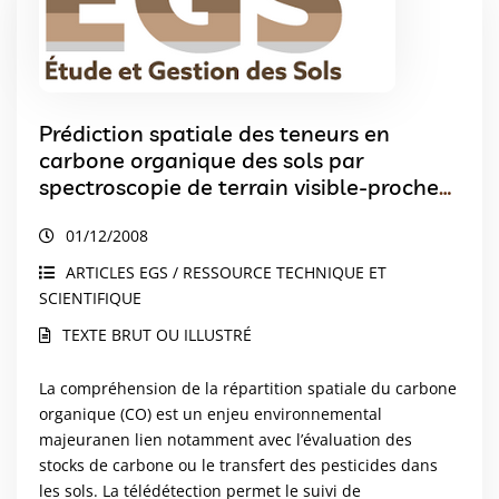
Prédiction spatiale des teneurs en
carbone organique des sols par
spectroscopie de terrain visible-proche
infrarouge et imagerie satellitale SPOT –
01/12/2008
Exemple au niveau d’un périmètre
d’alimentation en eau potable en
ARTICLES EGS / RESSOURCE TECHNIQUE ET
Beauce
SCIENTIFIQUE
TEXTE BRUT OU ILLUSTRÉ
La compréhension de la répartition spatiale du carbone
organique (CO) est un enjeu environnemental
majeuranen lien notamment avec l’évaluation des
stocks de carbone ou le transfert des pesticides dans
les sols. La télédétection permet le suivi de