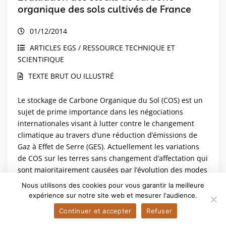
organique des sols cultivés de France
01/12/2014
ARTICLES EGS / RESSOURCE TECHNIQUE ET
SCIENTIFIQUE
TEXTE BRUT OU ILLUSTRÉ
Le stockage de Carbone Organique du Sol (COS) est un
sujet de prime importance dans les négociations
internationales visant à lutter contre le changement
climatique au travers d’une réduction d’émissions de
Gaz à Effet de Serre (GES). Actuellement les variations
de COS sur les terres sans changement d’affectation qui
sont majoritairement causées par l’évolution des modes
de gestion ne sont pas prises en compte dans les
Nous utilisons des cookies pour vous garantir la meilleure
inventaires français d’émissions et absorptions de Gaz à
expérience sur notre site web et mesurer l'audience.
Effet de Serre (GES). Pour pallier ce manque les lignes
Continuer et accepter
Refuser
directrices du Groupe d’experts...