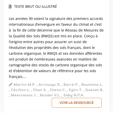
TEXTE BRUT OU ILLUSTRÉ
Les années 90 voient la signature des premiers accords
internationaux d’envergure en faveur du climat et c’est
à la fin de cette décennie que le Réseau de Mesures de
la Qualité des Sols (RMQS) est mis en place. Conçu à
l’origine entre autres pour assurer un suivi de
l’évolution des propriétés des sols français, dont le
carbone organique, le RMQS et ses données afférentes
ont produit de nombreuses avancées en matière de
cartographie des stocks de carbone organique des sols
et d’obtention de valeurs de référence pour les sols
français....
Martin M.P. , Arrouays D. , Barré P. , Boulonne L.
, Cécillon L. , Chen S. , Chenu C. , Eglin T. , Guenet B.
, Meersmans J. , Mulder V.L. , Saby N.P.A.
VOIR LA RESSOURCE