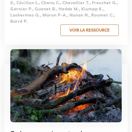
S., Cécillon L., Chenu C., Chevallier T., Freschet G.,
Garnier P., Guenet B., Hedde M., Klumpp K.,
Lashermes G., Maron P-A., Nunan N., Roumet C.,
Barré P.
VOIR LA RESSOURCE