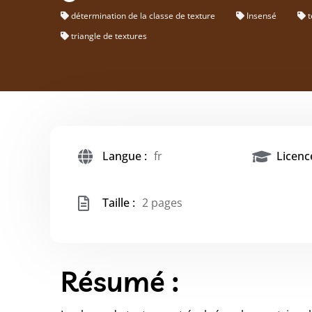
détermination de la classe de texture
Insensé
t
triangle de textures
Langue :
fr
Licence
Taille :
2 pages
Résumé :