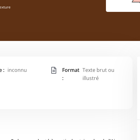
exture
 :
inconnu
Format
Texte brut ou
:
illustré