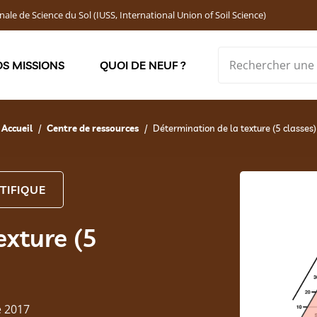
nale de Science du Sol (IUSS, International Union of Soil Science)
S MISSIONS
QUOI DE NEUF ?
Soutenir les jeunes chercheur·ses : Bourses DEMOLON
Accueil
Centre de ressources
Détermination de la texture (5 classes)
TIFIQUE
exture (5
é 2017