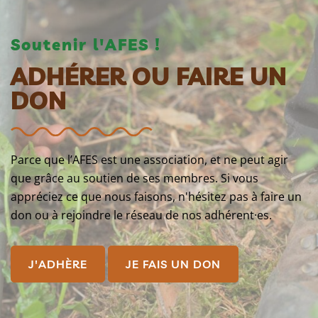
Soutenir l'AFES !
ADHÉRER OU FAIRE UN
DON
Parce que l’AFES est une association, et ne peut agir
que grâce au soutien de ses membres. Si vous
appréciez ce que nous faisons, n'hésitez pas à faire un
don ou à rejoindre le réseau de nos adhérent·es.
J'ADHÈRE
JE FAIS UN DON