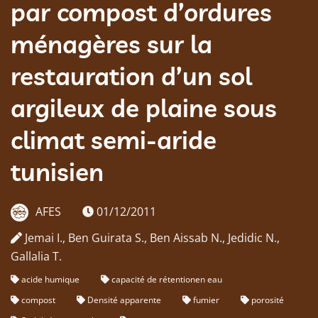
par compost d’ordures
ménagères sur la
restauration d’un sol
argileux de plaine sous
climat semi-aride
tunisien
AFES
01/12/2011
Jemai I., Ben Guirata S., Ben Aissab N., Jedidic N.,
Gallalia T.
acide humique
capacité de rétentionen eau
compost
Densité apparente
fumier
porosité