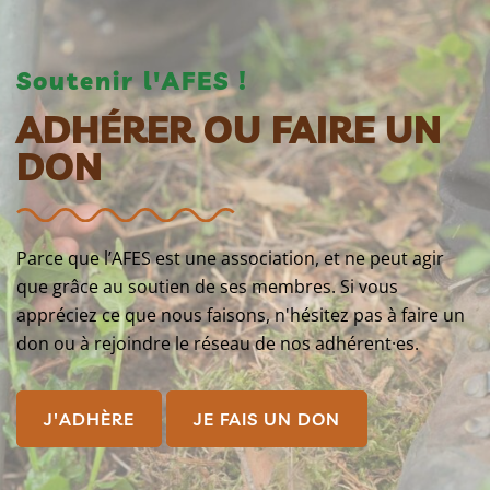
Soutenir l'AFES !
ADHÉRER OU FAIRE UN
DON
Parce que l’AFES est une association, et ne peut agir
que grâce au soutien de ses membres. Si vous
appréciez ce que nous faisons, n'hésitez pas à faire un
don ou à rejoindre le réseau de nos adhérent·es.
J'ADHÈRE
JE FAIS UN DON