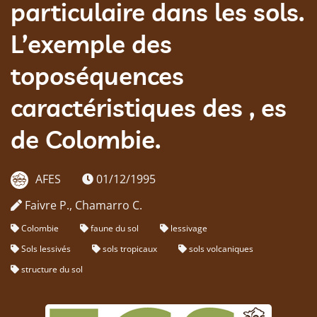
particulaire dans les sols.
L’exemple des
toposéquences
caractéristiques des , es
de Colombie.
AFES
01/12/1995
Faivre P., Chamarro C.
Colombie
faune du sol
lessivage
Sols lessivés
sols tropicaux
sols volcaniques
structure du sol