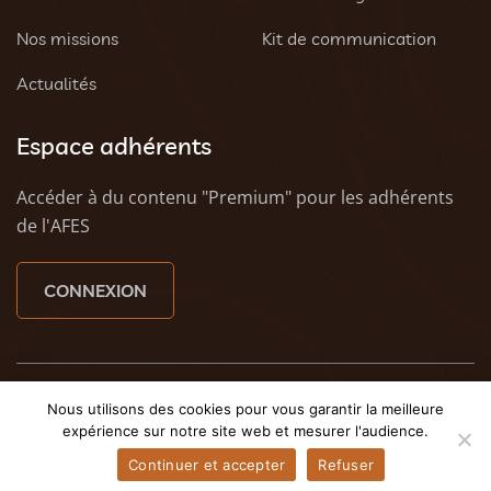
Nos missions
Kit de communication
Actualités
Espace adhérents
Accéder à du contenu "Premium" pour les adhérents
de l'AFES
CONNEXION
© 2023 AFES - Tous droits réservés - Une création
Tony
Nous utilisons des cookies pour vous garantir la meilleure
Oheix : Agence Web Caen
et
Weezy - Agence web à
expérience sur notre site web et mesurer l'audience.
Caen
Continuer et accepter
Refuser