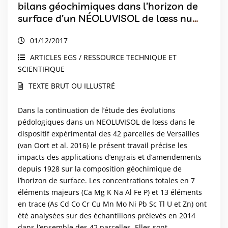
bilans géochimiques dans l’horizon de
surface d’un NÉOLUVISOL de lœss nu
avec ou sans apports de matières
01/12/2017
fertilisantes depuis 1928.
ARTICLES EGS / RESSOURCE TECHNIQUE ET
SCIENTIFIQUE
TEXTE BRUT OU ILLUSTRÉ
Dans la continuation de l’étude des évolutions
pédologiques dans un NEOLUVISOL de lœss dans le
dispositif expérimental des 42 parcelles de Versailles
(van Oort et al. 2016) le présent travail précise les
impacts des applications d’engrais et d’amendements
depuis 1928 sur la composition géochimique de
l’horizon de surface. Les concentrations totales en 7
éléments majeurs (Ca Mg K Na Al Fe P) et 13 éléments
en trace (As Cd Co Cr Cu Mn Mo Ni Pb Sc Tl U et Zn) ont
été analysées sur des échantillons prélevés en 2014
dans l’ensemble des 42 parcelles. Elles sont...