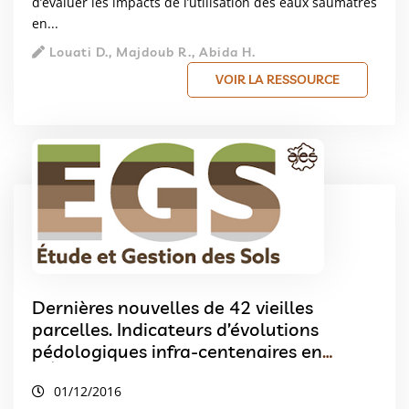
d’évaluer les impacts de l’utilisation des eaux saumâtres
en...
Louati D., Majdoub R., Abida H.
VOIR LA RESSOURCE
Dernières nouvelles de 42 vieilles
parcelles. Indicateurs d’évolutions
pédologiques infra-centenaires en
NÉOLUVISOL de lœss nu sous contrainte
01/12/2016
d’applications continues de matières