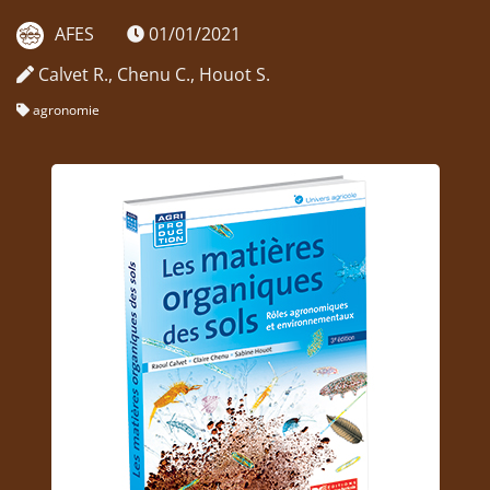
AFES
01/01/2021
Calvet R., Chenu C., Houot S.
agronomie