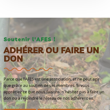
Soutenir l'AFES !
ADHÉRER OU FAIRE UN
DON
Parce que l’AFES est une association, et ne peut agir
que grâce au soutien de ses membres. Si vous
appréciez ce que nous faisons, n'hésitez pas à faire un
don ou à rejoindre le réseau de nos adhérent·es.