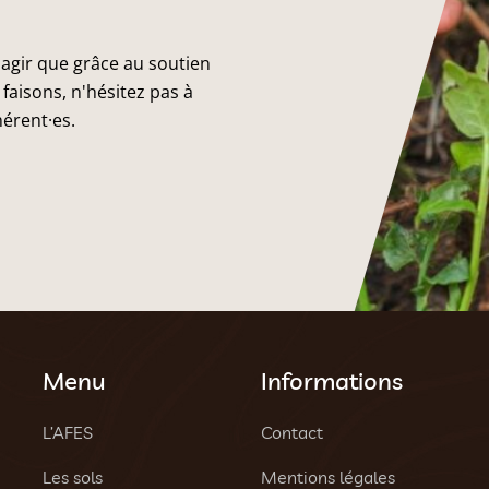
 agir que grâce au soutien
faisons, n'hésitez pas à
hérent·es.
Menu
Informations
L’AFES
Contact
Les sols
Mentions légales