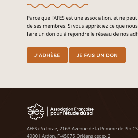
Parce que l’AFES est une association, et ne peut
de ses membres. Si vous appréciez ce que nous 
faire un don ou à rejoindre le réseau de nos ad
J'ADHÈRE
JE FAIS UN DON
AFES c/o Inrae, 2163 Avenue de la Pomme de Pin CS
40001 Ardon, F-45075 Orléans cedex 2