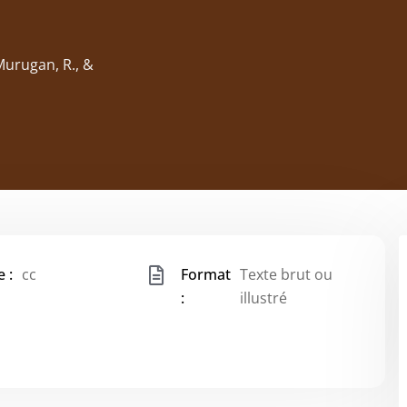
 Murugan, R., &
 :
cc
Format
Texte brut ou
:
illustré