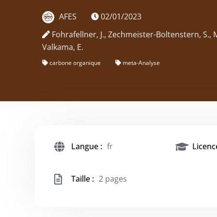
AFES
02/01/2023
Fohrafellner, J., Zechmeister-Boltenstern, S.,
Valkama, E.
carbone organique
meta-Analyse
Langue :
fr
Licence
Taille :
2 pages