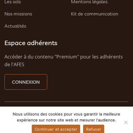
Les sols
Mentions légales
Nos missions
Kit de communication
Actualités
Espace adhérents
Accéder à du contenu "Premium" pour les adhérents
de l'AFES
CONNEXION
© 2023 AFES - Tous droits réservés - Une création
Tony
Nous utilisons des cookies pour vous garantir la meilleure
Oheix : Agence Web Caen
et
Weezy - Agence web à
expérience sur notre site web et mesurer l'audience.
Caen
Continuer et accepter
Refuser