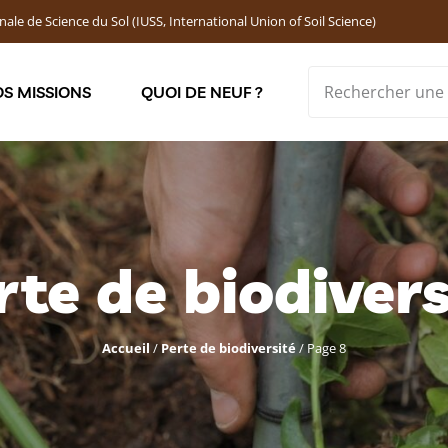
nale de Science du Sol (IUSS, International Union of Soil Science)
S MISSIONS
QUOI DE NEUF ?
Soutenir les jeunes chercheur·ses : Bourses DEMOLON
rte de biodivers
Accueil
/
Perte de biodiversité
/
Page 8