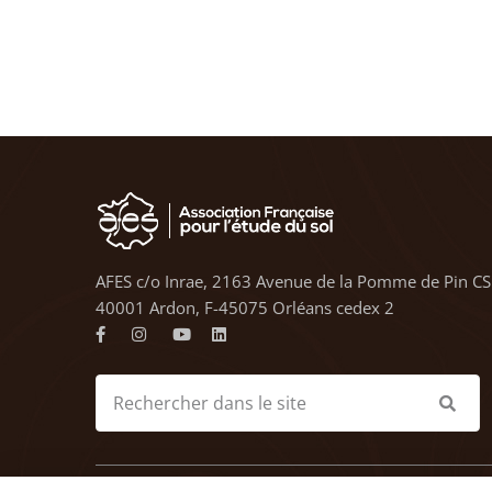
AFES c/o Inrae, 2163 Avenue de la Pomme de Pin CS
40001 Ardon, F-45075 Orléans cedex 2