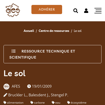
ADHÉRER
Accueil
Centre de ressources
Le sol
RESSOURCE TECHNIQUE ET
SCIENTIFIQUE
Le sol
AFES
19/01/2009
Bruckler L., Balesdent J., Stengel P.
alimentation
carbone
eau
écosystème