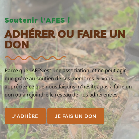
Soutenir l'AFES !
ADHÉRER OU FAIRE UN
DON
Parce que l’AFES est une association, et ne peut agir
que grâce au soutien de ses membres. Si vous
appréciez ce que nous faisons, n'hésitez pas à faire un
don ou à rejoindre le réseau de nos adhérent·es.
J'ADHÈRE
JE FAIS UN DON