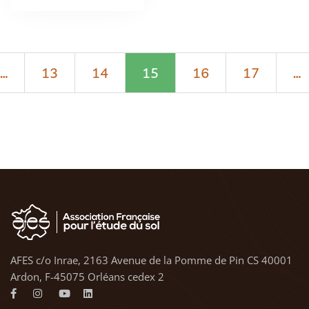
…
13
14
15
16
17
…
AFES c/o Inrae, 2163 Avenue de la Pomme de Pin CS 40001
Ardon, F-45075 Orléans cedex 2