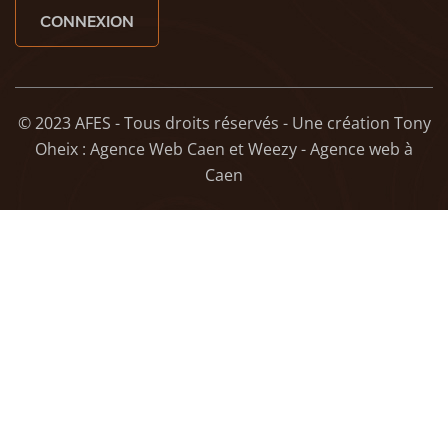
CONNEXION
© 2023 AFES - Tous droits réservés - Une création
Tony
Oheix : Agence Web Caen
et
Weezy - Agence web à
Caen