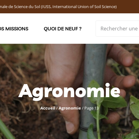
nale de Science du Sol (IUSS, International Union of Soil Science)
S MISSIONS
QUOI DE NEUF ?
Soutenir les jeunes chercheur·ses : Bourses DEMOLON
Agronomie
Accueil
/
Agronomie
/
Page 13