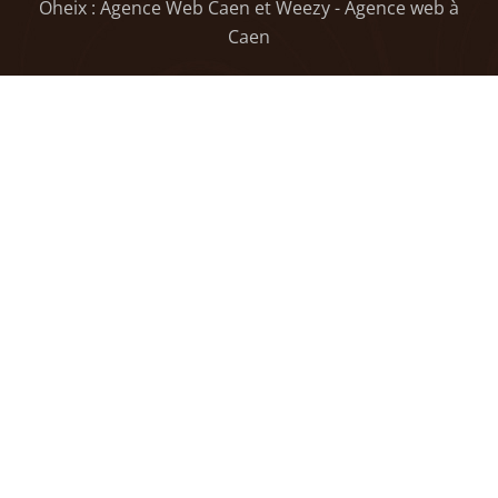
Oheix : Agence Web Caen
et
Weezy - Agence web à
Caen