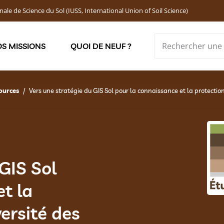
nale de Science du Sol (IUSS, International Union of Soil Science)
S MISSIONS
QUOI DE NEUF ?
Soutenir les jeunes chercheur·ses : Bourses DEMOLON
ources
Vers une stratégie du GIS Sol pour la connaissance et la protection
GIS Sol
t la
versité des