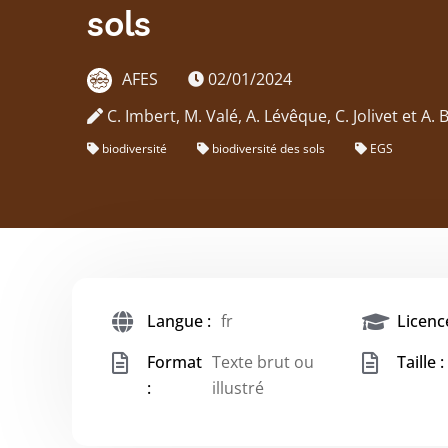
sols
AFES
02/01/2024
C. Imbert, M. Valé, A. Lévêque, C. Jolivet et A. 
biodiversité
biodiversité des sols
EGS
Langue :
fr
Licence
Format
Texte brut ou
Taille :
:
illustré