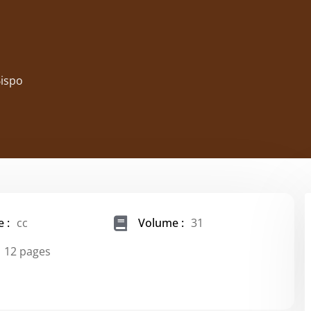
Bispo
 :
cc
Volume :
31
12 pages