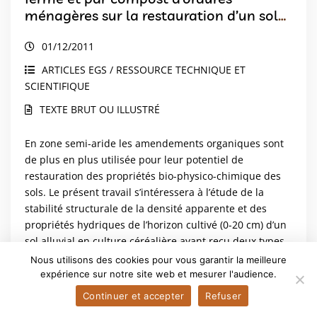
ménagères sur la restauration d’un sol
argileux de plaine sous climat semi-
01/12/2011
aride tunisien
ARTICLES EGS / RESSOURCE TECHNIQUE ET
SCIENTIFIQUE
TEXTE BRUT OU ILLUSTRÉ
En zone semi-aride les amendements organiques sont
de plus en plus utilisée pour leur potentiel de
restauration des propriétés bio-physico-chimique des
sols. Le présent travail s’intéressera à l’étude de la
stabilité structurale de la densité apparente et des
propriétés hydriques de l’horizon cultivé (0-20 cm) d’un
sol alluvial en culture céréalière ayant reçu deux types
d’amendements organiques : le fumier de ferme à
Nous utilisons des cookies pour vous garantir la meilleure
raison de 40 t.ha-1 (SF40) et le compost urbain à raison
expérience sur notre site web et mesurer l'audience.
de 40 t.ha (SC40) et de 80 t.ha-1 (SC80) durant 8 années
Continuer et accepter
Refuser
successives. Le dispositif...