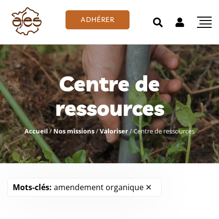
ADHÉRER
Centre de
ressources
Accueil
/
Nos missions
/
Valoriser
/
Centre de ressources
Mots-clés:
amendement organique