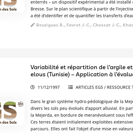
enterrés – un dispositif expérimental a été install
Bresse. Sur le plan scientifique à partir de l’inject
a été d’identifier et de quantifier les transferts d
Bouzigues R., Favrot J-C., Chossat J-C., Khad
Variabilité et répartition de l’argile 
elous (Tunisie) – Application à l’éval
11/12/1997
ARTICLES EGS / RESSOURCE 
Dans le gran système hydro-pédologique de la Meje
divers les sols peu évolués d’apport alluvial. En pa
la Mejerda, en bordure de meranévoluent sous l’eff
Ces terres étaient initialement exploitées extensi
parcours. Elles ont fait l’objet d’une mise en val