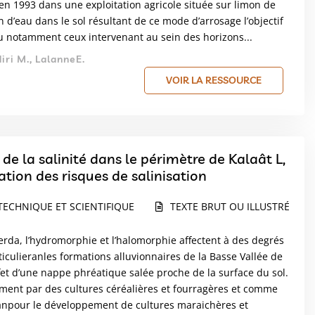
é en 1993 dans une exploitation agricole située sur limon de
ion d’eau dans le sol résultant de ce mode d’arrosage l’objectif
’eau notamment ceux intervenant au sein des horizons...
iri M., LalanneE.
VOIR LA RESSOURCE
et de la salinité dans le périmètre de Kalaât L,
uation des risques de salinisation
TECHNIQUE ET SCIENTIFIQUE
TEXTE BRUT OU ILLUSTRÉ
rda, l’hydromorphie et l’halomorphie affectent à des degrés
rticulieranles formations alluvionnaires de la Basse Vallée de
et d’une nappe phréatique salée proche de la surface du sol.
vement par des cultures céréalières et fourragères et comme
euranpour le développement de cultures maraichères et