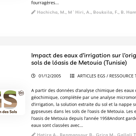
fourragères...
Hachicha, M., M`Hiri, A., Bouksila, F., B. Ham
Impact des eaux d’irrigation sur l’o
sols de lóasis de Metouia (Tunisie)
01/12/2005
ARTICLES EGS / RESSOURCE 
A partir des données d’analyse chimique des eaux d
géochimique, complétée par une analyse micromorph
d’irrigation, la solution extraite du sol et la napp
gypseuses dans les sols de l’oasis de Metouia. Les 
l’oasis de Metouia depuis l’année 1958Andont gard
eaux sont classées avec...
Hatira A., Benmansour B., Grira M., Gallali T