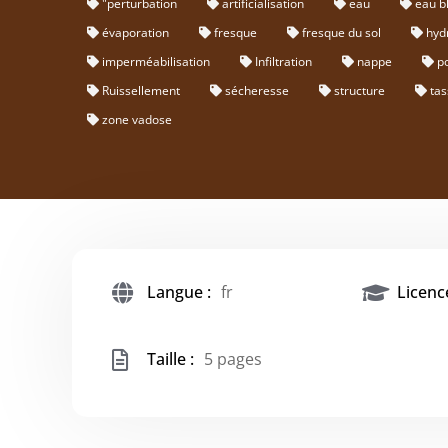
"perturbation
artificialisation
eau
eau b
évaporation
fresque
fresque du sol
hyd
imperméabilisation
Infiltration
nappe
p
Ruissellement
sécheresse
structure
ta
zone vadose
Langue :
fr
Licence
Taille :
5 pages