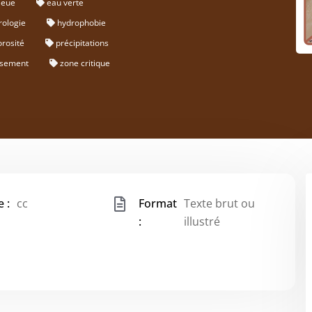
leue
eau verte
rologie
hydrophobie
orosité
précipitations
ssement
zone critique
 :
cc
Format
Texte brut ou
:
illustré