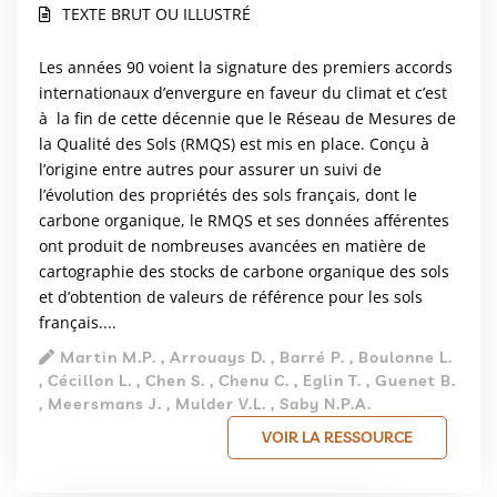
TEXTE BRUT OU ILLUSTRÉ
Les années 90 voient la signature des premiers accords
internationaux d’envergure en faveur du climat et c’est
à la fin de cette décennie que le Réseau de Mesures de
la Qualité des Sols (RMQS) est mis en place. Conçu à
l’origine entre autres pour assurer un suivi de
l’évolution des propriétés des sols français, dont le
carbone organique, le RMQS et ses données afférentes
ont produit de nombreuses avancées en matière de
cartographie des stocks de carbone organique des sols
et d’obtention de valeurs de référence pour les sols
français....
Martin M.P. , Arrouays D. , Barré P. , Boulonne L.
, Cécillon L. , Chen S. , Chenu C. , Eglin T. , Guenet B.
, Meersmans J. , Mulder V.L. , Saby N.P.A.
VOIR LA RESSOURCE