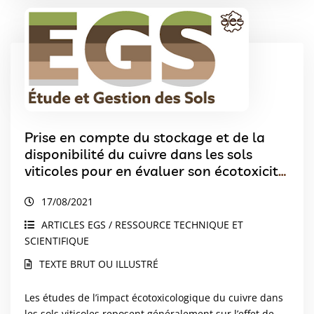
Prise en compte du stockage et de la
disponibilité du cuivre dans les sols
viticoles pour en évaluer son écotoxicité.
Commentaires sur l’article de Karimi et
17/08/2021
al. (2021) – La biodiversité des sols est-
elle impactée par l’apport de cuivre ou
ARTICLES EGS / RESSOURCE TECHNIQUE ET
son accumulation dans les sols vignes ?
SCIENTIFIQUE
Synthèse des connaissances
TEXTE BRUT OU ILLUSTRÉ
scientifiques. Etude et Gestion des Sols,
28 (1), pp. 71-92
Les études de l’impact écotoxicologique du cuivre dans
les sols viticoles reposent généralement sur l’effet de