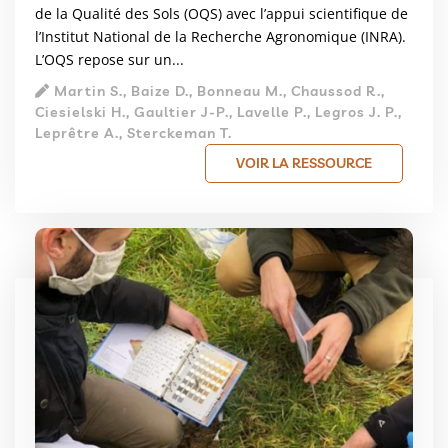
de la Qualité des Sols (OQS) avec l’appui scientifique de
l’Institut National de la Recherche Agronomique (INRA).
L’OQS repose sur un...
Martin S., Baize D., Bonneau M., Chaussod R.,
Ciesielski H., Gaultier J-P., Lavelle P., Legros J. P.,
Leprêtre A., Sterckeman T.
VOIR LA RESSOURCE