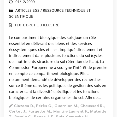
01/12/2009
le RMQS BioDiv
ARTICLES EGS / RESSOURCE TECHNIQUE ET
SCIENTIFIQUE
TEXTE BRUT OU ILLUSTRÉ
Le compartiment biologique des sols joue un rôle
essentiel en délivrant des biens et des services
écosystémiques clés et il est impliqué directement et
indirectement dans plusieurs fonctions du sol (cycles
des nutriments structure du sol rétention de l’eau). La
Commission Européenne a souligné l’intérêt de prendre
en compte ce compartiment biologique. Elle a
notamment demandé de développer des recherches
sur ce thème dans les politiques de gestion des sols en
caractérisant la diversité spécifique et les fonctions
biologiques de certains organismes du sol. Afin de...
Cluzeau D., Pérès G., Guernion M., Chaussod R.,
Cortet J., Fargette M., Martin-Laurent F., Mateille
T., Pernin C., Ponge J-F., Ruiz-Camacho N.,