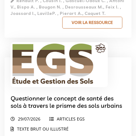
Renault P. , Cousin I. , Gascuel-Odoux C. , Antoni
V., Bispo A. , Bougon N. , Desrousseaux M., Feix I. ,
Joassard I., LavilleP. , Pierart A., Caquet T.
VOIR LA RESSOURCE
Questionner le concept de santé des
sols à travers le prisme des sols urbains
29/07/2026
ARTICLES EGS
TEXTE BRUT OU ILLUSTRÉ