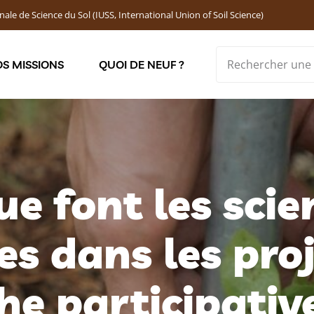
nale de Science du Sol (IUSS, International Union of Soil Science)
S MISSIONS
QUOI DE NEUF ?
Soutenir les jeunes chercheur·ses : Bourses DEMOLON
ue font les scie
es dans les pro
he participative