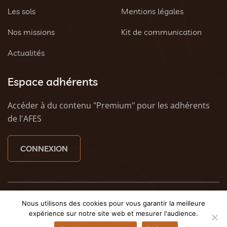
Les sols
Mentions légales
Nos missions
Kit de communication
Actualités
Espace adhérents
Accéder à du contenu "Premium" pour les adhérents
de l'AFES
CONNEXION
© 2023 AFES - Tous droits réservés - Une création
Tony
Nous utilisons des cookies pour vous garantir la meilleure
Oheix : Agence Web Caen
et
Weezy - Agence web à
expérience sur notre site web et mesurer l'audience.
Caen