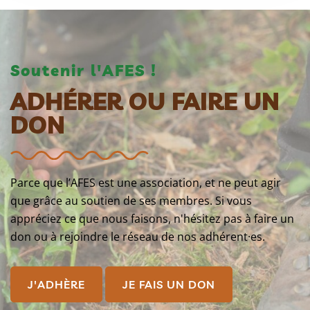
Soutenir l'AFES !
ADHÉRER OU FAIRE UN
DON
Parce que l’AFES est une association, et ne peut agir
que grâce au soutien de ses membres. Si vous
appréciez ce que nous faisons, n'hésitez pas à faire un
don ou à rejoindre le réseau de nos adhérent·es.
J'ADHÈRE
JE FAIS UN DON