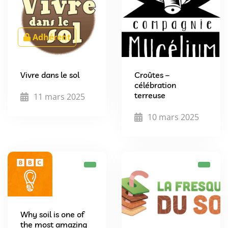
Adhérent
Vivre dans le sol
Croûtes –
célébration
terreuse
11 mars 2025
10 mars 2025
Why soil is one of
the most amazing