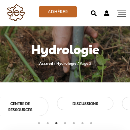
ADHÉRER
Hydrologie
Accueil
/
Hydrologie
/
Page 3
S
EMPLOIS
EVÉNEMENT