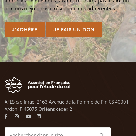
appréciez ce que nous faisons, n'hésitez pas à faire un
don ou à rejoindre le réseau de nos adhérent·es.
J'ADHÈRE
JE FAIS UN DON
AFES c/o Inrae, 2163 Avenue de la Pomme de Pin CS 40001
Ardon, F-45075 Orléans cedex 2