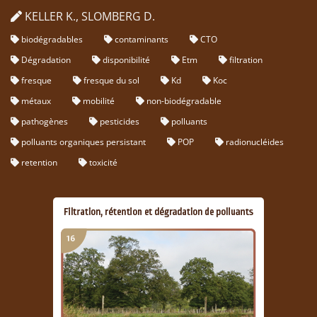
KELLER K., SLOMBERG D.
biodégradables
contaminants
CTO
Dégradation
disponibilité
Etm
filtration
fresque
fresque du sol
Kd
Koc
métaux
mobilité
non-biodégradable
pathogènes
pesticides
polluants
polluants organiques persistant
POP
radionucléides
retention
toxicité