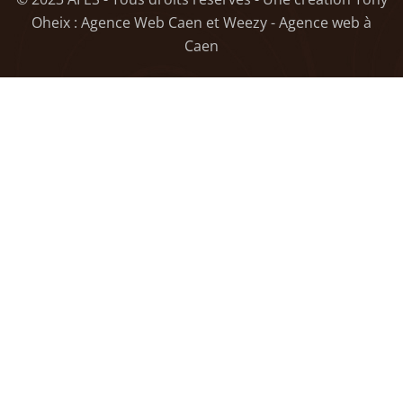
Oheix : Agence Web Caen
et
Weezy - Agence web à
Caen