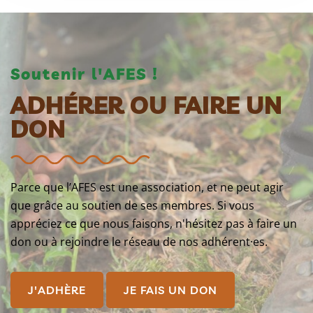
Soutenir l'AFES !
ADHÉRER OU FAIRE UN
DON
Parce que l’AFES est une association, et ne peut agir
que grâce au soutien de ses membres. Si vous
appréciez ce que nous faisons, n'hésitez pas à faire un
don ou à rejoindre le réseau de nos adhérent·es.
J'ADHÈRE
JE FAIS UN DON