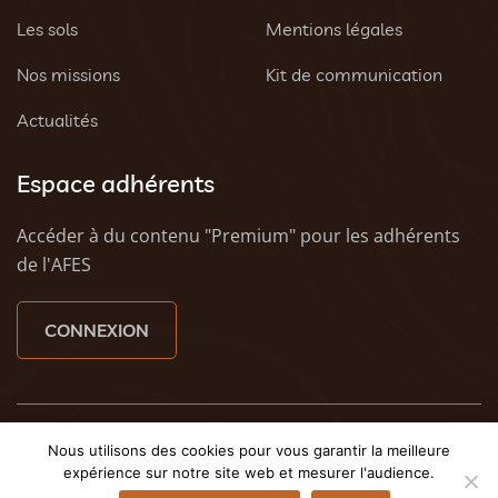
Les sols
Mentions légales
Nos missions
Kit de communication
Actualités
Espace adhérents
Accéder à du contenu "Premium" pour les adhérents
de l'AFES
CONNEXION
© 2023 AFES - Tous droits réservés - Une création
Tony
Nous utilisons des cookies pour vous garantir la meilleure
Oheix : Agence Web Caen
et
Weezy - Agence web à
expérience sur notre site web et mesurer l'audience.