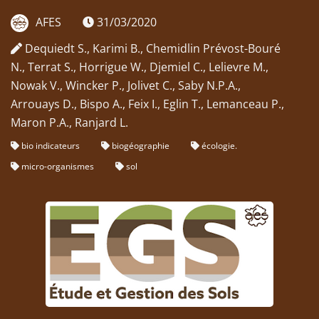
AFES
31/03/2020
Dequiedt S., Karimi B., Chemidlin Prévost-Bouré
N., Terrat S., Horrigue W., Djemiel C., Lelievre M.,
Nowak V., Wincker P., Jolivet C., Saby N.P.A.,
Arrouays D., Bispo A., Feix I., Eglin T., Lemanceau P.,
Maron P.A., Ranjard L.
bio indicateurs
biogéographie
écologie.
micro-organismes
sol