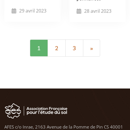
29 avril 2023
28 avril 2023
1
2
3
»
AFES c/o Inrae, 2163 Avenue de la Pomme de Pin CS 40001