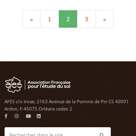
«
1
2
3
»
AFES c/o Inrae, 2163 Avenue de la Pomme de Pin CS 40001
Ardon, F-45075 Orléans cedex 2