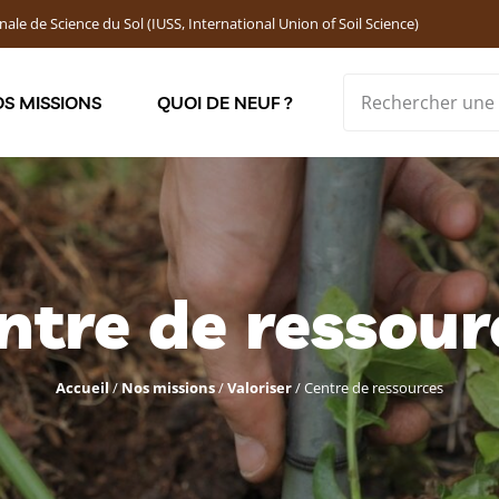
nale de Science du Sol (IUSS, International Union of Soil Science)
S MISSIONS
QUOI DE NEUF ?
Soutenir les jeunes chercheur·ses : Bourses DEMOLON
ntre de ressour
Accueil
/
Nos missions
/
Valoriser
/
Centre de ressources