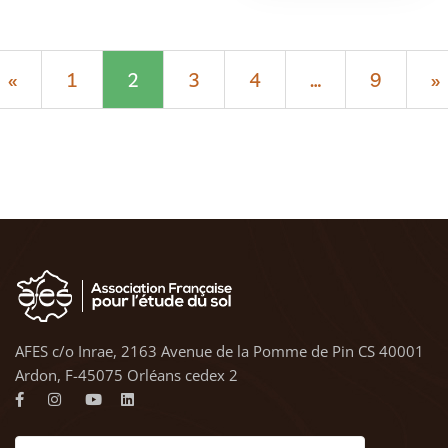
«
1
2
3
4
…
9
»
AFES c/o Inrae, 2163 Avenue de la Pomme de Pin CS 40001
Ardon, F-45075 Orléans cedex 2