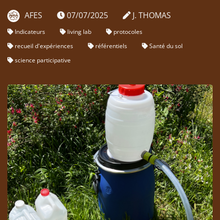
AFES
07/07/2025
J. THOMAS
Indicateurs
living lab
protocoles
recueil d'expériences
référentiels
Santé du sol
science participative