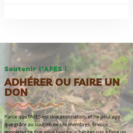
Soutenir l'AFES !
ADHÉRER OU FAIRE UN
DON
Parce que l’AFES est une association, et ne peut agir
que grâce au soutien de ses membres. Si vous
appréciez ce que nous faisons, n'hésitez pas à faire un