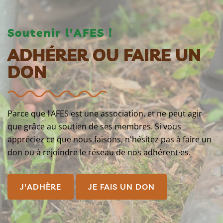
Soutenir l'AFES !
ADHÉRER OU FAIRE UN
DON
Parce que l’AFES est une association, et ne peut agir
que grâce au soutien de ses membres. Si vous
appréciez ce que nous faisons, n'hésitez pas à faire un
don ou à rejoindre le réseau de nos adhérent·es.
J'ADHÈRE
JE FAIS UN DON