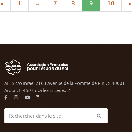
«
1
…
7
8
9
10
»
AFES c/o Inrae, 2163 Avenue de la Pomme de Pin CS 40001
Ardon, F-45075 Orléans cedex 2