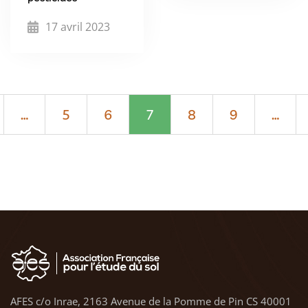
17 avril 2023
…
5
6
7
8
9
…
AFES c/o Inrae, 2163 Avenue de la Pomme de Pin CS 40001