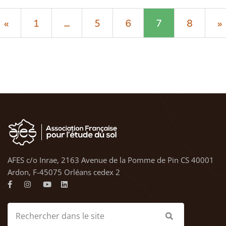
«
1
…
5
6
7
8
»
AFES c/o Inrae, 2163 Avenue de la Pomme de Pin CS 40001
Ardon, F-45075 Orléans cedex 2