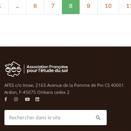
1
…
6
7
8
9
10
1
AFES c/o Inrae, 2163 Avenue de la Pomme de Pin CS 40001
Ardon, F-45075 Orléans cedex 2