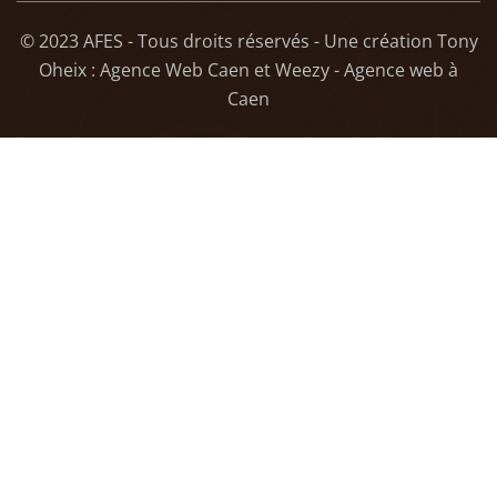
© 2023 AFES - Tous droits réservés - Une création
Tony
Oheix : Agence Web Caen
et
Weezy - Agence web à
Caen